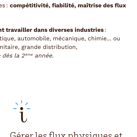
es :
compétitivité, fiabilité, maîtrise des flux
t travailler dans diverses industries
:
ique, automobile, mécanique, chimie... ou
itaire, grande distribution,
 dès la 2
année.
ème
Gérer les flux physiques et